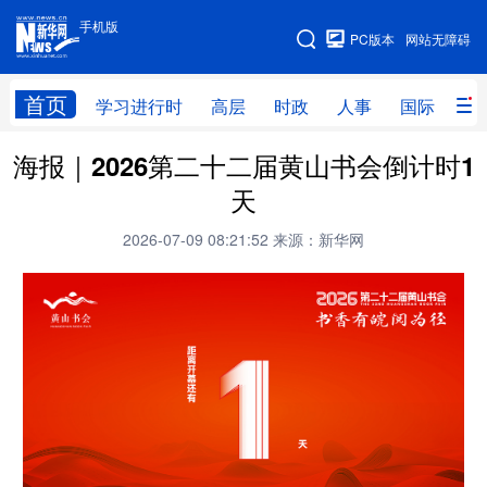
手机版
手机版
PC版本
网站无障碍
网站地图
首页
学习进行时
高层
时政
人事
国际
财
海报｜2026第二十二届黄山书会倒计时1
学习进行时
高层
时政
人事
天
国际
财经
网评
港澳
2026-07-09 08:21:52
来源：新华网
台湾
思客智库
全球连线
教育
科技
科创
量子
体育
文化
书画
健康
军事
访谈
视频
图片
政务
法律
中央文件
金融
汽车
食品
人居
信息化
数字经济