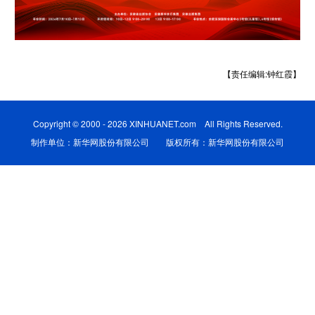
学术中国
乡村振兴
银龄
溯源中国
城市
旅游
能源
会展
【责任编辑:钟红霞】
彩票
娱乐
时尚
悦读
公益
一带一路
亚太网
上市公司
Copyright © 2000 - 2026 XINHUANET.com All Rights Reserved.
制作单位：新华网股份有限公司 版权所有：新华网股份有限公司
文化产业
地方频道
北京
天津
河北
山西
辽宁
吉林
上海
江苏
浙江
安徽
福建
江西