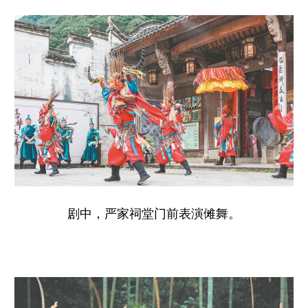
学术中国
乡村振兴
银龄
溯源中国
城市
旅游
能源
会展
彩票
娱乐
时尚
悦读
公益
一带一路
亚太网
上市公司
文化产业
地方频道
剧中，严家祠堂门前表演傩舞。
北京
天津
河北
山西
辽宁
吉林
上海
江苏
浙江
安徽
福建
江西