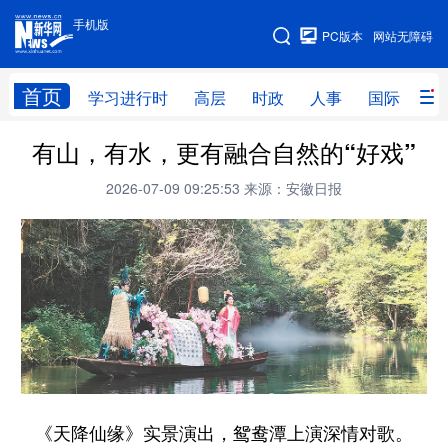
手机版
手机版
PC版本
网站无障碍
网站地图
首页
学习进行时
高层
时政
人事
国际
财
有山，有水，更有融合自然的“好戏”
学习进行时
高层
时政
人事
2026-07-09 09:25:53
来源：安徽日报
国际
财经
网评
港澳
台湾
思客智库
全球连线
教育
科技
科创
量子
体育
文化
书画
健康
军事
访谈
视频
图片
政务
法律
中央文件
金融
汽车
《天降仙缘》实景演出，鸳鸯潭上演深情对歌。
食品
人居
信息化
数字经济