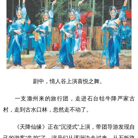
山东
河南
湖北
湖南
广东
广西
海南
重庆
四川
贵州
云南
西藏
陕西
甘肃
青海
宁夏
新疆
内蒙古
黑龙江
多语种频道
剧中，情人谷上演喜悦之舞。
English
Español
Français
عربى
一支滁州来的旅行团，走进石台牯牛降严家古
Русский язык
日本語
한국어
村，走到古水口林，忽然走不动了。
Deutsch
Português
《天降仙缘》正在“沉浸式”上演，带团导游发现自
己的游客“失控”了。演员们从溪涧边走过来，从石板路