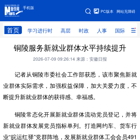
手机版
手机版
PC版本
网站无障碍
网站地图
首页
学习进行时
高层
时政
人事
国际
财
铜陵服务新就业群体水平持续提升
学习进行时
高层
时政
人事
2026-07-09 09:26:14
来源：安徽日报
国际
财经
网评
港澳
记者从铜陵市委社会工作部获悉，该市聚焦新就
台湾
思客智库
全球连线
教育
业群体实际需求，加强权益保障，加大关爱力度，不
科技
科创
量子
体育
断提升新就业群体的获得感、幸福感。
文化
书画
健康
军事
访谈
视频
图片
政务
铜陵常态化开展新就业群体流动党员登记，并将
新就业群体发展党员指标单列。打造网约车、货车行
法律
中央文件
金融
汽车
业“皖运红驿”党群阵地，发展新就业群体工会会员491
食品
人居
信息化
数字经济