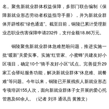
名。聚焦新就业群体权益保障，多部门联合编制《保
学术中国
乡村振兴
银龄
溯源中国
障新就业形态劳动者权益指导手册》，并为新就业群
城市
旅游
能源
会展
体开辟维权“绿色通道”。截至目前，铜陵已累计受理新
彩票
娱乐
时尚
悦读
业态职业伤害保障申请232件，支付金额18.86万元。
公益
一带一路
亚太网
上市公司
铜陵聚焦新就业群体急难愁盼问题，推进实施一
文化产业
批“暖新”关爱实事。实施“红管家、小蜜蜂”共建友好小
区项目，确定10个“骑手友好小区”试点。完善提升29
地方频道
家工会驿站服务功能，解决新就业群体“休息难、就餐
北京
天津
河北
山西
难”等问题。今年以来，铜陵已开展残疾人新就业形态
专项培训155人次，面向新就业群体子女开展的爱心托
辽宁
吉林
上海
江苏
管惠及60余人。（记者 刘洋 通讯员 黄雅文）
浙江
安徽
福建
江西