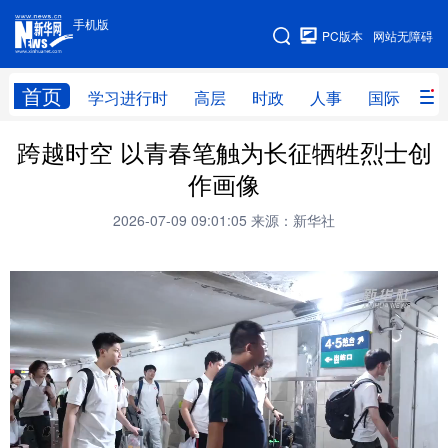
手机版
手机版
PC版本
网站无障碍
网站地图
首页
学习进行时
高层
时政
人事
国际
财
跨越时空 以青春笔触为长征牺牲烈士创
学习进行时
高层
时政
人事
作画像
国际
财经
网评
港澳
2026-07-09 09:01:05
来源：新华社
台湾
思客智库
全球连线
教育
科技
科创
量子
体育
文化
书画
健康
军事
访谈
视频
图片
政务
法律
中央文件
金融
汽车
食品
人居
信息化
数字经济