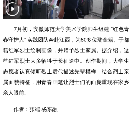
学术中国
乡村振兴
银龄
溯源中国
城市
旅游
能源
会展
7月初，安徽师范大学美术学院师生组建 “红色青
彩票
娱乐
时尚
悦读
春守护人” 实践团队奔赴江西，为80多位瑞金籍、于都
公益
一带一路
亚太网
上市公司
籍红军烈士绘制画像，并赠予烈士家属。据介绍，这
些红军烈士大多牺牲于长征途中。创作期间，大学生
文化产业
志愿者认真倾听烈士后代描述先辈模样，结合烈士亲
属面貌特征，用青春画笔让烈士们的面庞重现在家乡
地方频道
亲人眼前。
北京
天津
河北
山西
作者：张端 杨东融
辽宁
吉林
上海
江苏
浙江
安徽
福建
江西