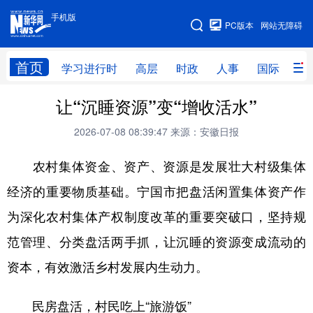
手机版
手机版
PC版本
网站无障碍
网站地图
首页
学习进行时
高层
时政
人事
国际
财
让“沉睡资源”变“增收活水”
学习进行时
高层
时政
人事
2026-07-08 08:39:47
来源：安徽日报
国际
财经
网评
港澳
农村集体资金、资产、资源是发展壮大村级集体
台湾
思客智库
全球连线
教育
经济的重要物质基础。宁国市把盘活闲置集体资产作
科技
科创
量子
体育
为深化农村集体产权制度改革的重要突破口，坚持规
文化
书画
健康
军事
范管理、分类盘活两手抓，让沉睡的资源变成流动的
访谈
视频
图片
政务
资本，有效激活乡村发展内生动力。
法律
中央文件
金融
汽车
民房盘活，村民吃上“旅游饭”
食品
人居
信息化
数字经济