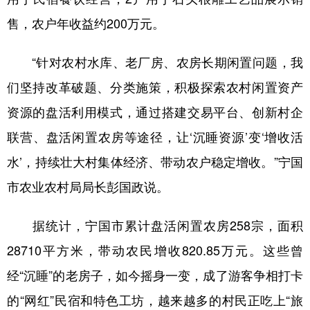
山东
河南
湖北
湖南
售，农户年收益约200万元。
广东
广西
海南
重庆
“针对农村水库、老厂房、农房长期闲置问题，我
四川
贵州
云南
西藏
们坚持改革破题、分类施策，积极探索农村闲置资产
陕西
甘肃
青海
宁夏
资源的盘活利用模式，通过搭建交易平台、创新村企
新疆
内蒙古
黑龙江
联营、盘活闲置农房等途径，让‘沉睡资源’变‘增收活
水’，持续壮大村集体经济、带动农户稳定增收。”宁国
多语种频道
市农业农村局局长彭国政说。
English
Español
Français
عربى
据统计，宁国市累计盘活闲置农房258宗，面积
Русский язык
日本語
한국어
28710平方米，带动农民增收820.85万元。这些曾
Deutsch
Português
经“沉睡”的老房子，如今摇身一变，成了游客争相打卡
的“网红”民宿和特色工坊，越来越多的村民正吃上“旅