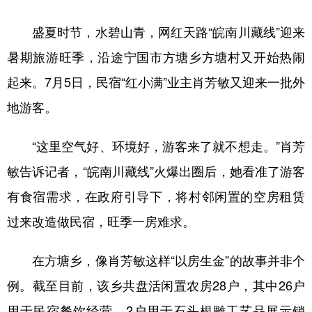
学术中国
乡村振兴
银龄
溯源中国
盛夏时节，水碧山青，网红天路“皖南川藏线”迎来
暑期旅游旺季，沿途宁国市方塘乡方塘村又开始热闹
城市
旅游
能源
会展
起来。7月5日，民宿“红小满”业主肖芳敏又迎来一批外
彩票
娱乐
时尚
悦读
地游客。
公益
一带一路
亚太网
上市公司
“这里空气好、环境好，游客来了就不想走。”肖芳
文化产业
敏告诉记者，“皖南川藏线”火爆出圈后，她看准了游客
有食宿需求，在政府引导下，将村邻闲置的空房租赁
地方频道
过来改造做民宿，旺季一房难求。
北京
天津
河北
山西
在方塘乡，像肖芳敏这样“以房生金”的故事并非个
辽宁
吉林
上海
江苏
例。截至目前，该乡共盘活闲置农房28户，其中26户
浙江
安徽
福建
江西
用于民宿餐饮经营，2户用于石头根雕工艺品展示销