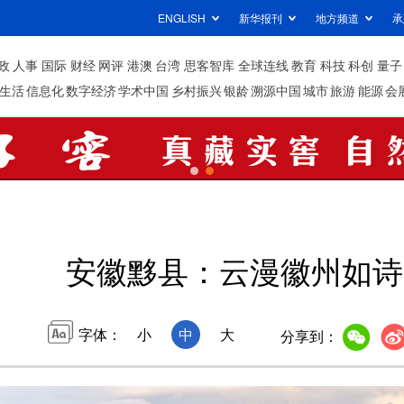
ENGLISH
新华报刊
地方频道
承
政
人事
国际
财经
网评
港澳
台湾
思客智库
全球连线
教育
科技
科创
量子
生活
信息化
数字经济
学术中国
乡村振兴
银龄
溯源中国
城市
旅游
能源
会
安徽黟县：云漫徽州如诗
字体：
小
中
大
分享到：