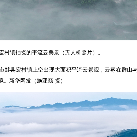
宏村镇拍摄的平流云美景（无人机照片）。
黟县宏村镇上空出现大面积平流云景观，云雾在群山与
境。新华网发（施亚磊 摄）