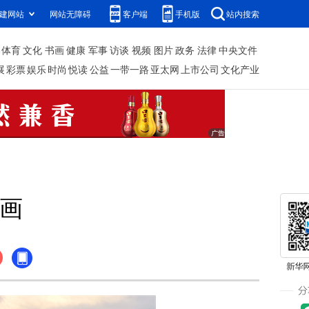
建网站
网站无障碍
客户端
手机版
站内搜索
体育
文化
书画
健康
军事
访谈
视频
图片
政务
法律
中央文件
展
彩票
娱乐
时尚
悦读
公益
一带一路
亚太网
上市公司
文化产业
画