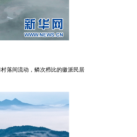
村落间流动，鳞次栉比的徽派民居