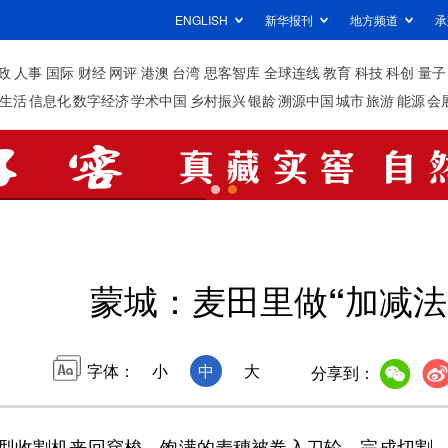
ENGLISH
新华报刊
地方频道
承
政
人事
国际
财经
网评
港澳
台湾
思客智库
全球连线
教育
科技
科创
量子
生活
信息化
数字经济
学术中国
乡村振兴
银龄
溯源中国
城市
旅游
能源
会
蒙城：麦田里做“加减法
字体：
小
中
大
分享到：
收割机来回穿梭，饱满的麦穗被卷入刀轮，完成切割、