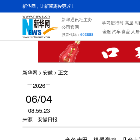
新华通讯社主办
学习进行时
高层
时
公司官网
金融
汽车
食品
人居
股票代码：
603888
新华网
>
安徽
> 正文
2026
06/04
08:55:23
来源：安徽日报
金色麦田，机器轰鸣。几台大型