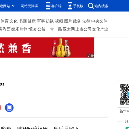
建网站
网站无障碍
客户端
手机版
站内搜索
体育
文化
书画
健康
军事
访谈
视频
图片
政务
法律
中央文件
展
彩票
娱乐
时尚
悦读
公益
一带一路
亚太网
上市公司
文化产业
”
脱粒、秸秆粉碎还田，身后只留下