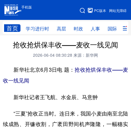
手机版
手机版
PC版本
网站无障碍
网站地图
首页
学习进行时
高层
时政
人事
国际
财
抢收抢烘保丰收——麦收一线见闻
学习进行时
高层
时政
人事
2026-06-04 08:30:28
来源：新华网
国际
财经
网评
港澳
新华社北京6月3日电 题：
台湾
思客智库
全球连线
抢收抢烘保丰收——麦
教育
收一线见闻
科技
科创
量子
体育
文化
书画
健康
军事
新华社记者王飞航、水金辰、马意翀
访谈
视频
图片
政务
“三夏”抢收正当时。连日来，我国小麦由南至北陆
法律
中央文件
金融
汽车
续成熟、开镰收割，广袤田野间机声隆隆，一幅穗实
食品
人居
信息化
数字经济