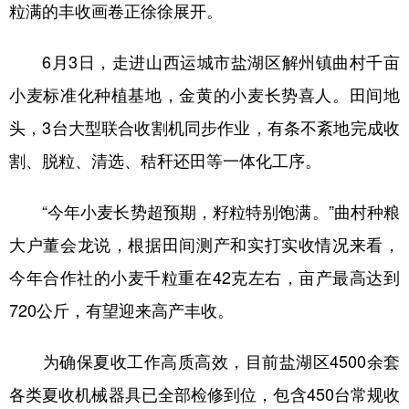
粒满的丰收画卷正徐徐展开。
学术中国
乡村振兴
银龄
溯源中国
6月3日，走进山西运城市盐湖区解州镇曲村千亩
城市
旅游
能源
会展
小麦标准化种植基地，金黄的小麦长势喜人。田间地
彩票
娱乐
时尚
悦读
头，3台大型联合收割机同步作业，有条不紊地完成收
公益
一带一路
亚太网
上市公司
割、脱粒、清选、秸秆还田等一体化工序。
文化产业
“今年小麦长势超预期，籽粒特别饱满。”曲村种粮
大户董会龙说，根据田间测产和实打实收情况来看，
地方频道
今年合作社的小麦千粒重在42克左右，亩产最高达到
北京
天津
河北
山西
720公斤，有望迎来高产丰收。
辽宁
吉林
上海
江苏
为确保夏收工作高质高效，目前盐湖区4500余套
浙江
安徽
福建
江西
各类夏收机械器具已全部检修到位，包含450台常规收