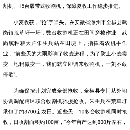
山东
河南
湖北
湖南
割机、15台履带式收割机，保障夏收工作稳步推进。
广东
广西
海南
重庆
小麦收获，“抢”字当头。在安徽省滁州市全椒县武
四川
贵州
云南
西藏
岗镇荒草圩一圩，数台收割机正在田间穿梭作业。武
陕西
甘肃
青海
宁夏
岗镇种粮大户朱生兵站在田埂上，指挥着农机手作
新疆
内蒙古
黑龙江
业，“前些天的大雨影响了收麦进程，为了防止小麦霉
变，地稍微变干，我们就立即调来收割机，一刻不敢
多语种频道
停歇”。
English
Español
Français
عربى
为确保按计划完成全部抢收，全椒县专门从外地
Русский язык
日本語
한국어
协调调配跨区联合收割机驰援抢收。朱生兵在荒草圩
Deutsch
Português
承包了约3700亩农田。近些天，10多台收割机同时抢
收，日收割面积约100亩，“今年亩产达到800斤左右，