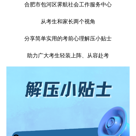
合肥市包河区霁航社会工作服务中心
学术中国
乡村振兴
银龄
溯源中国
从考生和家长两个视角
城市
旅游
能源
会展
分享简单实用的考前心理解压小贴士
彩票
娱乐
时尚
悦读
公益
一带一路
亚太网
上市公司
助力广大考生轻装上阵、从容赴考
文化产业
地方频道
北京
天津
河北
山西
辽宁
吉林
上海
江苏
浙江
安徽
福建
江西