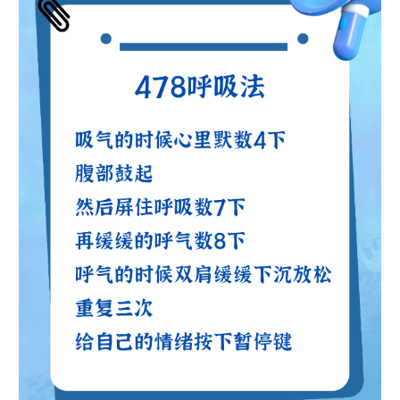
山东
河南
湖北
湖南
广东
广西
海南
重庆
四川
贵州
云南
西藏
陕西
甘肃
青海
宁夏
新疆
内蒙古
黑龙江
多语种频道
English
Español
Français
عربى
Русский язык
日本語
한국어
Deutsch
Português