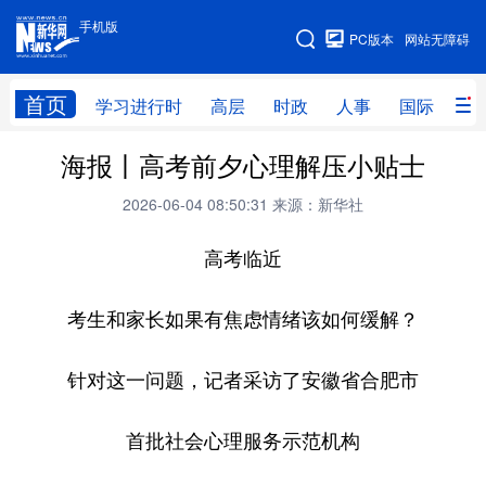
手机版
手机版
PC版本
网站无障碍
网站地图
首页
学习进行时
高层
时政
人事
国际
财
海报丨高考前夕心理解压小贴士
学习进行时
高层
时政
人事
2026-06-04 08:50:31
来源：新华社
国际
财经
网评
港澳
高考临近
台湾
思客智库
全球连线
教育
科技
科创
量子
体育
考生和家长如果有焦虑情绪该如何缓解？
文化
书画
健康
军事
针对这一问题，记者采访了安徽省合肥市
访谈
视频
图片
政务
首批社会心理服务示范机构
法律
中央文件
金融
汽车
食品
人居
信息化
数字经济