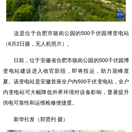
学术中国
乡村振兴
银龄
溯源中国
城市
旅游
能源
会展
这是位于合肥市骆岗公园的500千伏园博变电站
彩票
娱乐
时尚
悦读
（6月2日摄，无人机照片）。
公益
一带一路
亚太网
上市公司
日前，位于安徽省合肥市骆岗公园的500千伏园博
文化产业
变电站建设进入收官阶段，即将投运，助力迎峰度
夏。该变电站是安徽首座全户内500千伏变电站，全户
地方频道
内变电站可大幅降低外界环境对设备影响，显著提升
北京
天津
河北
山西
供电可靠性和运维检修便捷度。
辽宁
吉林
上海
江苏
新华社发（郑贤列 摄）
浙江
安徽
福建
江西