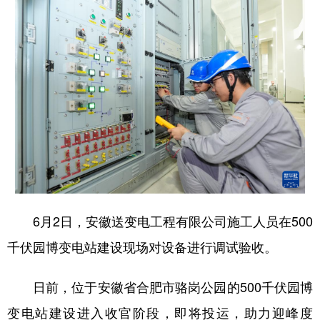
山东
河南
湖北
湖南
广东
广西
海南
重庆
四川
贵州
云南
西藏
陕西
甘肃
青海
宁夏
新疆
内蒙古
黑龙江
多语种频道
English
Español
Français
عربى
6月2日，安徽送变电工程有限公司施工人员在500
Русский язык
日本語
한국어
千伏园博变电站建设现场对设备进行调试验收。
Deutsch
Português
日前，位于安徽省合肥市骆岗公园的500千伏园博
变电站建设进入收官阶段，即将投运，助力迎峰度