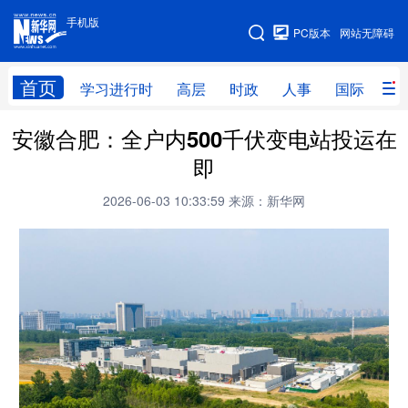
手机版
手机版
PC版本
网站无障碍
网站地图
首页
学习进行时
高层
时政
人事
国际
财
安徽合肥：全户内500千伏变电站投运在
学习进行时
高层
时政
人事
即
国际
财经
网评
港澳
2026-06-03 10:33:59
来源：新华网
台湾
思客智库
全球连线
教育
科技
科创
量子
体育
文化
书画
健康
军事
访谈
视频
图片
政务
法律
中央文件
金融
汽车
食品
人居
信息化
数字经济