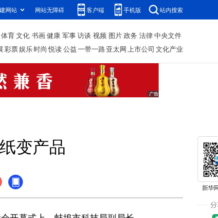
建网站
网站无障碍
客户端
手机版
站内搜索
体育
文化
书画
健康
军事
访谈
视频
图片
政务
法律
中央文件
展
彩票
娱乐
时尚
悦读
公益
一带一路
亚太网
上市公司
文化产业
图纸变产品
展大会开幕式上，蚌埠市科技局副局长