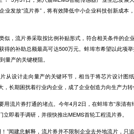
企业发放“流片券”，将有效降低中小企业科技创新成本
似，流片券采取按比例补贴形式，符合相关条件的企业
获得的补助总额最高可达500万元。蚌埠市希望以此项
计到量产的关键梗阻。
片从设计走向量产的关键环节，相当于将芯片设计图纸转
大，长期困扰着行业内企业，成了企业创造力向生产力转化
流片券打通的堵点。今年4月2日，在蚌埠市“亲清有约
门立即着手调研，并很快推出MEMS首轮工程流片券。
！”闻建忠解释，流片券并不限制企业去外地流片，只追