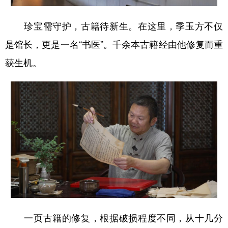
山东
河南
湖北
湖南
珍宝需守护，古籍待新生。在这里，季玉方不仅
广东
广西
海南
重庆
是馆长，更是一名“书医”。千余本古籍经由他修复而重
四川
贵州
云南
西藏
获生机。
陕西
甘肃
青海
宁夏
新疆
内蒙古
黑龙江
多语种频道
English
Español
Français
عربى
Русский язык
日本語
한국어
Deutsch
Português
一页古籍的修复，根据破损程度不同，从十几分