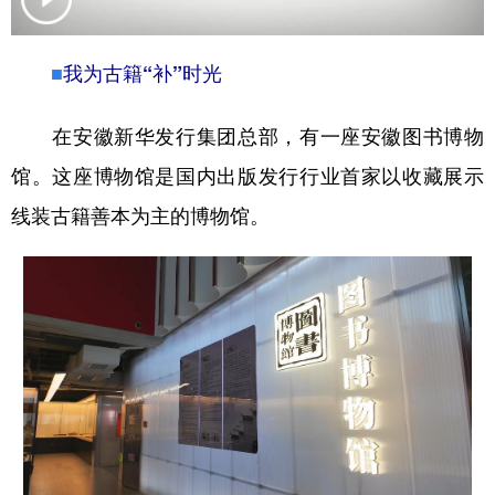
学术中国
乡村振兴
银龄
溯源中国
■
我为古籍“补”时光
城市
旅游
能源
会展
在安徽新华发行集团总部，有一座安徽图书博物
彩票
娱乐
时尚
悦读
馆。这座博物馆是国内出版发行行业首家以收藏展示
公益
一带一路
亚太网
上市公司
线装古籍善本为主的博物馆。
文化产业
地方频道
北京
天津
河北
山西
辽宁
吉林
上海
江苏
浙江
安徽
福建
江西