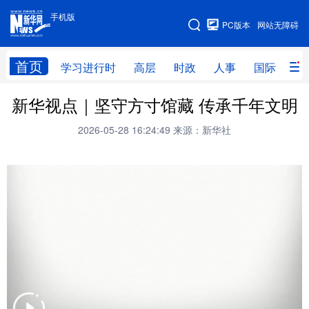
手机版
手机版
PC版本
网站无障碍
网站地图
首页
学习进行时
高层
时政
人事
国际
财
新华视点｜坚守方寸馆藏 传承千年文明
学习进行时
高层
时政
人事
2026-05-28 16:24:49
来源：新华社
国际
财经
网评
港澳
台湾
思客智库
全球连线
教育
科技
科创
量子
体育
文化
书画
健康
军事
访谈
视频
图片
政务
法律
中央文件
金融
汽车
食品
人居
信息化
数字经济