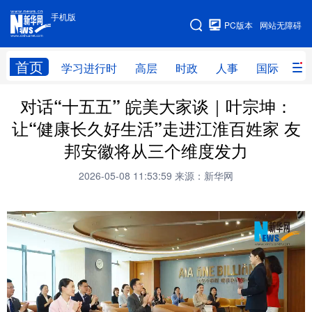
手机版
手机版
PC版本
网站无障碍
网站地图
首页
学习进行时
高层
时政
人事
国际
财
对话“十五五” 皖美大家谈｜叶宗坤：
学习进行时
高层
时政
人事
让“健康长久好生活”走进江淮百姓家 友
国际
财经
网评
港澳
邦安徽将从三个维度发力
台湾
思客智库
全球连线
教育
2026-05-08 11:53:59
来源：新华网
科技
科创
量子
体育
文化
书画
健康
军事
访谈
视频
图片
政务
法律
中央文件
金融
汽车
食品
人居
信息化
数字经济