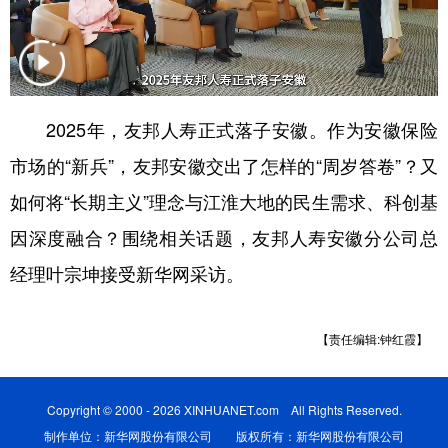
学术中国
乡村振兴
银龄
溯源中国
城市
旅游
能源
会展
彩票
娱乐
时尚
悦读
2025年，友邦人寿正式落子安徽。作为安徽保险
市场的“新兵”，友邦安徽交出了怎样的“周岁答卷”？又
公益
一带一路
亚太网
上市公司
如何将“长期主义”理念与江淮大地的民生需求、科创基
文化产业
因深度融合？围绕相关话题，友邦人寿安徽分公司总
经理叶宗坤接受新华网采访。
地方频道
北京
天津
河北
山西
【责任编辑:钟红霞】
辽宁
吉林
上海
江苏
Copyright © 2000 - 2026 XINHUANET.com All Rights Reserved.
浙江
安徽
福建
江西
制作单位：新华网股份有限公司 版权所有：新华网股份有限公司