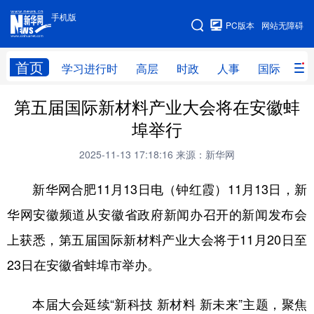
手机版
手机版
PC版本
网站无障碍
网站地图
首页
学习进行时
高层
时政
人事
国际
财
第五届国际新材料产业大会将在安徽蚌
学习进行时
高层
时政
人事
埠举行
国际
财经
网评
港澳
2025-11-13 17:18:16
来源：新华网
台湾
思客智库
全球连线
教育
新华网合肥11月13日电（钟红霞）11月13日，新
科技
科创
量子
体育
华网安徽频道从安徽省政府新闻办召开的新闻发布会
文化
书画
健康
军事
上获悉，第五届国际新材料产业大会将于11月20日至
访谈
视频
图片
政务
23日在安徽省蚌埠市举办。
法律
中央文件
金融
汽车
本届大会延续“新科技 新材料 新未来”主题，聚焦
食品
人居
信息化
数字经济