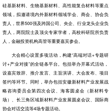
硅基新材料、生物基新材料、高性能复合材料等重点
学术中国
乡村振兴
银龄
溯源中国
领域，拟邀请境内外新材料领域学会、商会、协会负
城市
旅游
能源
会展
责人，世界500强及跨国公司、央企、行业龙头企业负
彩票
娱乐
时尚
悦读
责人，两院院士及顶尖专家学者，高校科研院所负责
人，金融投资机构高管等重要嘉宾参会。
公益
一带一路
亚太网
上市公司
文化产业
大会精心设置多项活动，构建“高端对话+专题研
讨+产业对接”的全链条平台。包括举办开幕式活动，
地方频道
设嘉宾致辞、推介发言、主旨演讲、大会发布、项目
签约等环节。同时，举办包括安徽新材料产业发展战
北京
天津
河北
山西
略咨询委员会第四次会议、海客圆桌会（新材料专
辽宁
吉林
上海
江苏
场）、长三角区域新材料产业发展圆桌会议、国际商
浙江
安徽
福建
江西
协会对话交流等4场专题活动。