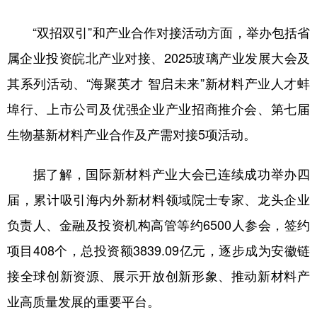
山东
河南
湖北
湖南
“双招双引”和产业合作对接活动方面，举办包括省
广东
广西
海南
重庆
属企业投资皖北产业对接、2025玻璃产业发展大会及
四川
贵州
云南
西藏
其系列活动、“海聚英才 智启未来”新材料产业人才蚌
陕西
甘肃
青海
宁夏
埠行、上市公司及优强企业产业招商推介会、第七届
新疆
内蒙古
黑龙江
生物基新材料产业合作及产需对接5项活动。
据了解，国际新材料产业大会已连续成功举办四
多语种频道
届，累计吸引海内外新材料领域院士专家、龙头企业
English
Español
Français
عربى
负责人、金融及投资机构高管等约6500人参会，签约
Русский язык
日本語
한국어
项目408个，总投资额3839.09亿元，逐步成为安徽链
Deutsch
Português
接全球创新资源、展示开放创新形象、推动新材料产
业高质量发展的重要平台。