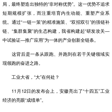
山东
河南
湖北
湖南
局，最终塑造出独特的“非对称优势”。这一优势不追求
短期规模扩张，而注重培育内生动能、重塑产业系
广东
广西
海南
重庆
统。通过“一链一策”的精准施策、“双招双引”的强链补
四川
贵州
云南
西藏
链、“集群集聚”的生态构建，我省构建起“研发攻关—
陕西
甘肃
青海
宁夏
中试验证—推广应用”为一体的产业创新全链条。
新疆
内蒙古
黑龙江
这背后是一条从跟跑、并跑到在若干关键领域实
现领跑的奋进之路。
多语种频道
English
Español
Français
عربى
工业大省，“大”在何处？
Русский язык
日本語
한국어
11月12日的发布会上，安徽亮出了“十四五”工业
Deutsch
Português
经济的亮眼“成绩单”。