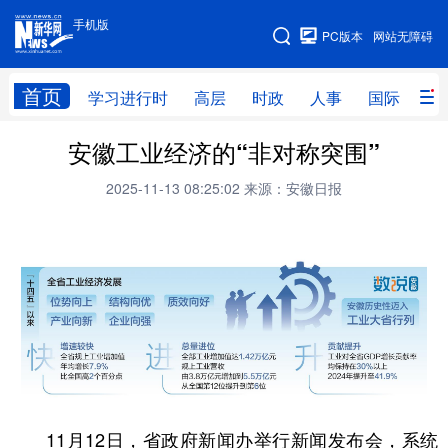
手机版
手机版
PC版本
网站无障碍
网站地图
首页
学习进行时
高层
时政
人事
国际
财
安徽工业经济的“非对称突围”
学习进行时
高层
时政
人事
2025-11-13 08:25:02
来源：安徽日报
国际
财经
网评
港澳
台湾
思客智库
全球连线
教育
科技
科创
量子
体育
文化
书画
健康
军事
访谈
视频
图片
政务
法律
中央文件
金融
汽车
11月12日，省政府新闻办举行新闻发布会，系统
食品
人居
信息化
数字经济