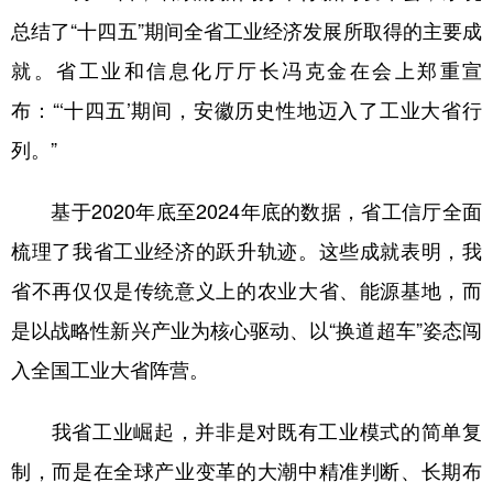
总结了“十四五”期间全省工业经济发展所取得的主要成
学术中国
乡村振兴
银龄
溯源中国
就。省工业和信息化厅厅长冯克金在会上郑重宣
城市
旅游
能源
会展
布：“‘十四五’期间，安徽历史性地迈入了工业大省行
彩票
娱乐
时尚
悦读
列。”
公益
一带一路
亚太网
上市公司
基于2020年底至2024年底的数据，省工信厅全面
文化产业
梳理了我省工业经济的跃升轨迹。这些成就表明，我
省不再仅仅是传统意义上的农业大省、能源基地，而
地方频道
是以战略性新兴产业为核心驱动、以“换道超车”姿态闯
北京
天津
河北
山西
入全国工业大省阵营。
辽宁
吉林
上海
江苏
我省工业崛起，并非是对既有工业模式的简单复
浙江
安徽
福建
江西
制，而是在全球产业变革的大潮中精准判断、长期布