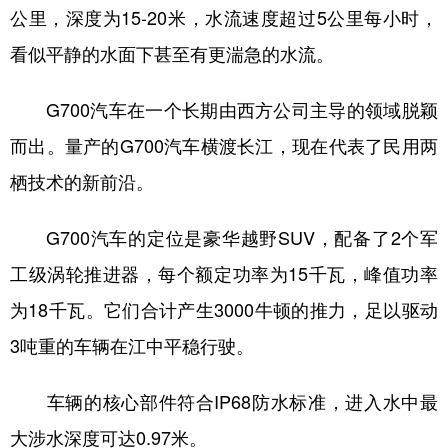
山东
河南
湖北
湖南
公里，深度为15-20米，水流速度超过5公里每小时，
广东
广西
海南
重庆
看似平静的水面下甚至有更湍急的水流。
四川
贵州
云南
西藏
G700汽车在一个长期由西方公司主导的领域脱颖
陕西
甘肃
青海
宁夏
而出。量产的G700汽车横渡长江，现在代表了民用两
新疆
内蒙古
黑龙江
栖技术的新前沿。
G700汽车的定位是豪华越野SUV，配备了2个军
多语种频道
工级涡轮推进器，每个额定功率为15千瓦，峰值功率
English
Español
Français
عربى
为18千瓦。它们合计产生3000牛顿的推力，足以驱动
Русский язык
日本語
한국어
3吨重的车辆在江中平稳行驶。
Deutsch
Português
车辆的核心部件符合IP68防水标准，进入水中最
大涉水深度可达0.97米。