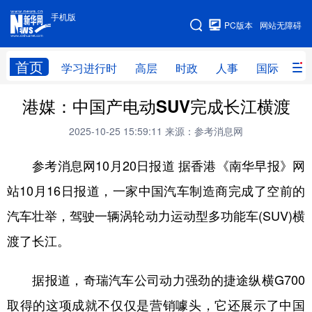
手机版
手机版
PC版本
网站无障碍
网站地图
首页
学习进行时
高层
时政
人事
国际
财
港媒：中国产电动SUV完成长江横渡
学习进行时
高层
时政
人事
2025-10-25 15:59:11
来源：参考消息网
国际
财经
网评
港澳
参考消息网10月20日报道 据香港《南华早报》网
台湾
思客智库
全球连线
教育
站10月16日报道，一家中国汽车制造商完成了空前的
科技
科创
量子
体育
汽车壮举，驾驶一辆涡轮动力运动型多功能车(SUV)横
文化
书画
健康
军事
渡了长江。
访谈
视频
图片
政务
据报道，奇瑞汽车公司动力强劲的捷途纵横G700
法律
中央文件
金融
汽车
取得的这项成就不仅仅是营销噱头，它还展示了中国
食品
人居
信息化
数字经济