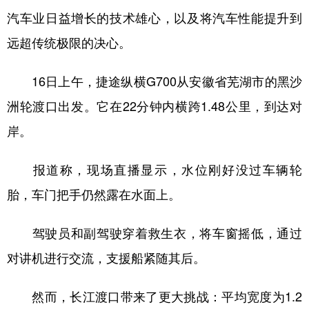
汽车业日益增长的技术雄心，以及将汽车性能提升到
学术中国
乡村振兴
银龄
溯源中国
远超传统极限的决心。
城市
旅游
能源
会展
16日上午，捷途纵横G700从安徽省芜湖市的黑沙
彩票
娱乐
时尚
悦读
洲轮渡口出发。它在22分钟内横跨1.48公里，到达对
公益
一带一路
亚太网
上市公司
岸。
文化产业
报道称，现场直播显示，水位刚好没过车辆轮
胎，车门把手仍然露在水面上。
地方频道
北京
天津
河北
山西
驾驶员和副驾驶穿着救生衣，将车窗摇低，通过
对讲机进行交流，支援船紧随其后。
辽宁
吉林
上海
江苏
浙江
安徽
福建
江西
然而，长江渡口带来了更大挑战：平均宽度为1.2